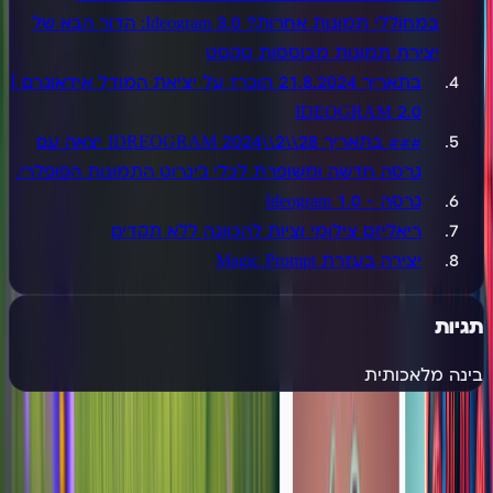
במחוללי תמונות אחרות? Ideogram 3.0: הדור הבא של
יצירת תמונות מבוססות טקסט
בתאריך 21.8.2024 הוכרז על יציאת המודל אידאוגרם |
IDEOGRAM 2.0
### בתאריך 28\\2\\2024 IDREOGRAM יצאה עם
גרסה חדשה ומשופרת לכלי ג'ינרוט התמונות הפופלרי.
גרסה - Ideogram 1.0
ריאליזם צילומי וציות להכוונה ללא תקדים
יצירה בעזרת Magic Prompt
תגיות
בינה מלאכותית
עודכן לאחרונה:
6 בפברואר 2026
מוכנים להביא AI לעסק שלכם?