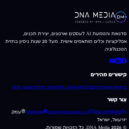
צרו קשר עכשיו
052-3955056
סדנאות והטמעת AI לעסקים וארגונים, יצירת תכנים,
אפליקציות וכלים מותאמים אישית. מעל 20 שנות ניסיון בחזית
הטכנולוגיה.
קישורים מהירים
בית
אודות
שירותים
בלוג
סדנאות AI
לקוחות ממליצים
צור קשר
צור קשר
052-3955056
daniel@dnamedia.co.il
וואטסאפ
עמק
יזרעאל, ישראל
©
2026
DNA Media. כל הזכויות שמורות.