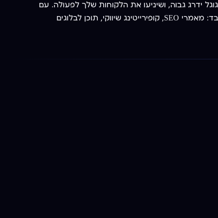
 יאהבו לקרוא, שגוגל ידרג גבוה, ושיניעו את הלקוחות שלך לפעולה. עם
ניסיון של 15 שנה, מאות לקוחות מרוצים והצלחות מוכחות — פיצחנו את השיטה. אנחנו, והאנשים שעובדים איתנו, מייצרים תוכן שעובד: מאמרי SEO, קופירייטינג שיווקי, תוכן לבלוגים