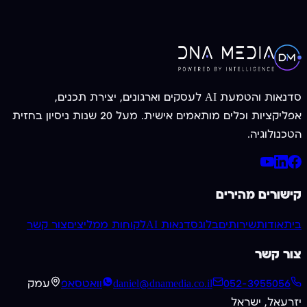
צרו קשר עכשיו
052-3955056
סדנאות והטמעת AI לעסקים וארגונים, יצירת תכנים,
אפליקציות וכלים מותאמים אישית. מעל 20 שנות ניסיון בחזית
הטכנולוגיה.
קישורים מהירים
בית
אודות
שירותים
בלוג
סדנאות AI
לקוחות ממליצים
צור קשר
צור קשר
052-3955056
daniel@dnamedia.co.il
וואטסאפ
עמק
יזרעאל, ישראל