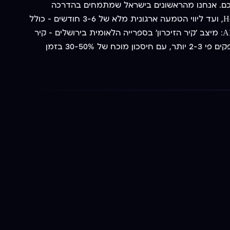
ומתקן קוד ישירות בסביבת העבודה שלכם. אנחנו מהראשונים בישראל שמתמחים בהדרכה
והטמעה של Claude Code בארגונים: מסדנת היכרות של 4 שעות, דרך יום מלא למפתחים עם Sub-Agents, Skills, שרתי MCP ו-Hooks, ועד ליווי הטמעה ארגונית מלא של 3-6 חודשים — כולל
בניית CLAUDE.md ארגוני, אינטגרציות פנימיות, מדיניות אבטחה והרשאות, ומדידת KPIs. דוגמה לכוח של פיתוח מבוסס-קוד עם AI: מיצב 'קיר הזיכרון' בספרייה הלאומית בירושלים — קיר
וידאו ענק שמציג אלפי תמונות, שנבנה כולו בפתרון קוד מותאם בעזרת Claude Code ובינה מלאכותית. התוצאה: צוותי פיתוח שמספקים פי 2-3 יותר, עם חיסכון מוכח של 30-50% בזמן