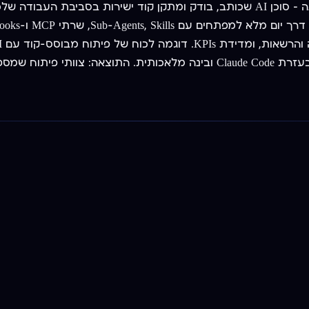
Claude Code של Anthropic משנה את כללי המשחק בפיתוח תוכנה — סוכן AI שכותב, בודק 