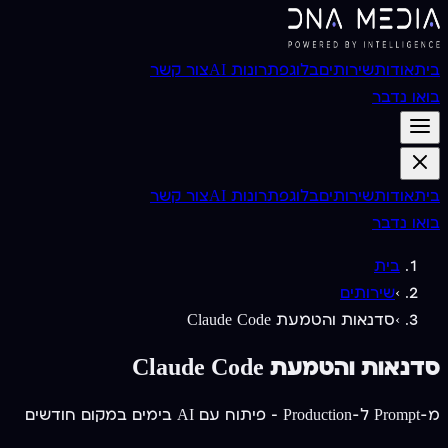
בית
אודות
שירותים
בלוג
פתרונות AI
צור קשר
בואו נדבר
בית
אודות
שירותים
בלוג
פתרונות AI
צור קשר
בואו נדבר
בית
›
שירותים
›
סדנאות והטמעת Claude Code
סדנאות והטמעת Claude Code
מ-Prompt ל-Production — פיתוח עם AI בימים במקום חודשים