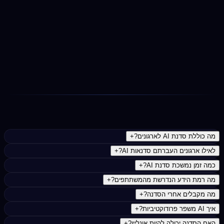
תמיכה והטמעה
בסיום: ערכת הפרומפטים שנבנתה במפגש, חומרי הסדנה
להורדה, הקלטה לפי בקשה, אישור השתתפות וערוץ פתוח
לשאלות המשך.
נפוצות
מה כוללת סדנת AI לארגונים?
+
לאילו ארגונים העברתם סדנאות AI?
+
כמה זמן נמשכת סדנת AI?
+
מה רמת הידע הנדרשת מהמשתתפים?
+
מה מקבלים אחרי הסדנה?
+
איך AI משפר פרודוקטיביות?
+
האם הסדנה יכולה להיות אונליין?
+