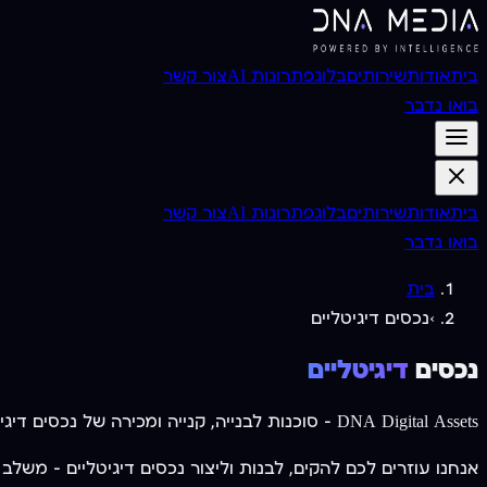
בית
אודות
שירותים
בלוג
פתרונות AI
צור קשר
בואו נדבר
בית
אודות
שירותים
בלוג
פתרונות AI
צור קשר
בואו נדבר
בית
›
נכסים דיגיטליים
נכסים
דיגיטליים
DNA Digital Assets — סוכנות לבנייה, קנייה ומכירה של נכסים דיגיטליים מניבים. עידן הדיגיטל הביא איתו הזדמנויות חדשות לרווחים מנדל״ן דיגיטלי.
אנחנו עוזרים לכם להקים, לבנות וליצור נכסים דיגיטליים — משלב הרעיון,