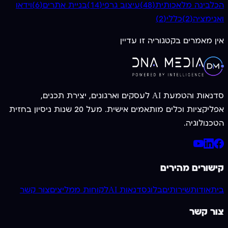
הכל
בינה מלאכותית
(
48
)
עיצוב גרפי
(
14
)
בניית אתרים
(
6
)
וידאו
ואנימציה
(
2
)
כללי
(
2
)
אין מאמרים בקטגוריה זו עדיין
סדנאות והטמעת AI לעסקים וארגונים, יצירת תכנים,
אפליקציות וכלים מותאמים אישית. מעל 20 שנות ניסיון בחזית
הטכנולוגיה.
קישורים מהירים
בית
אודות
שירותים
בלוג
סדנאות AI
לקוחות ממליצים
צור קשר
צור קשר