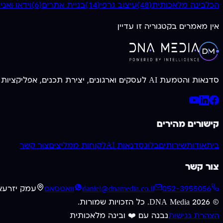
הכל
בינה מלאכותית
(
48
)
עיצוב גרפי
(
14
)
בניית אתרים
(
6
)
וידאו ואנ
אין מאמרים בקטגוריה זו עדיין
סדנאות והטמעת AI לעסקים וארגונים, יצירת תכנים, אפליקציות וכלים מותאמים אישית. מעל 20 שנות ניסיון בחזית הטכנולוגיה.
קישורים מהירים
בית
אודות
שירותים
בלוג
סדנאות AI
לקוחות ממליצים
צור קשר
צור קשר
052-3955056
daniel@dnamedia.co.il
וואטסאפ
עמק יזרעא
©
2026
DNA Media. כל הזכויות שמורות.
הצהרת נגישות
נבנה עם ❤️ ובינה מלאכותית