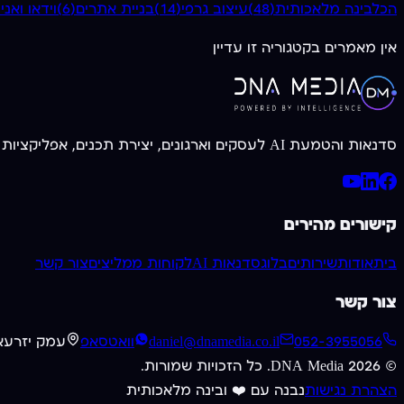
הכל
בינה מלאכותית
(
48
)
עיצוב גרפי
(
14
)
בניית אתרים
(
6
)
וידאו ואנ
אין מאמרים בקטגוריה זו עדיין
סדנאות והטמעת AI לעסקים וארגונים, יצירת תכנים, אפליקציות וכלים מותאמים אישית. מעל 20 שנות ניסיון בחזית הטכנולוגיה.
קישורים מהירים
בית
אודות
שירותים
בלוג
סדנאות AI
לקוחות ממליצים
צור קשר
צור קשר
052-3955056
daniel@dnamedia.co.il
וואטסאפ
עמק יזרעא
©
2026
DNA Media. כל הזכויות שמורות.
הצהרת נגישות
נבנה עם ❤️ ובינה מלאכותית