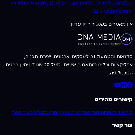
הכל
בינה מלאכותית
(
48
)
עיצוב גרפי
(
14
)
בניית אתרים
(
6
)
וידאו
ואנימציה
(
2
)
כללי
(
2
)
אין מאמרים בקטגוריה זו עדיין
סדנאות והטמעת AI לעסקים וארגונים, יצירת תכנים,
אפליקציות וכלים מותאמים אישית. מעל 20 שנות ניסיון בחזית
הטכנולוגיה.
קישורים מהירים
בית
אודות
שירותים
בלוג
סדנאות AI
לקוחות ממליצים
צור קשר
צור קשר