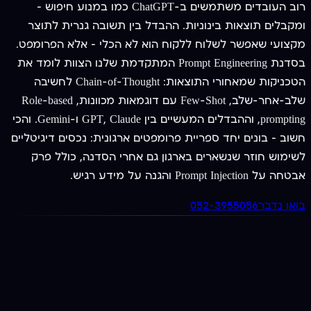
רוב העובדים משתמשים ב-ChatGPT כמו במנוע חיפוש —
ומקבלים תוצאות בינוניות. ההבדל בין תשובה גנרית לתוצר
מקצועי שאפשר לשלוח ללקוח הוא לא הכלי — אלא הפרומפט.
בסדנת Prompt Engineering המתקדמת שלנו הצוות לומד את
הטכניקות שמאחורי התוצאות: Chain-of-Thought לחשיבה
שלב-אחר-שלב, Few-Shot עם דוגמאות מכוונות, Role-based
prompting, וההבדלים המעשיים בין GPT, Claude ו-Gemini. והכי
חשוב — בונים יחד ספריית פרומפטים ארגונית: נכסים דיגיטליים
לשימוש חוזר שנשארים בארגון גם אחרי הסדנה, כולל פרק
אבטחה על Prompt Injection והגנה על מידע רגיש.
בואו נדבר
052-3955056
מציעים