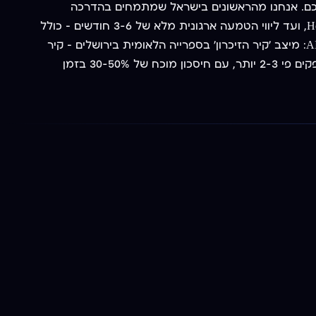
ומתקן קוד ישירות בסביבת העבודה שלכם. אנחנו מהראשונים בישראל שמתמחים בהדרכה
והטמעה של Claude Code בארגונים: מסדנת היכרות של 4 שעות, דרך יום מלא למפתחים עם Sub-Agents, Skills, שרתי MCP ו-Hooks, ועד ליווי הטמעה ארגונית מלא של 3-6 חודשים — כולל
בניית CLAUDE.md ארגוני, אינטגרציות פנימיות, מדיניות אבטחה והרשאות, ומדידת KPIs. דוגמה לכוח של פיתוח מבוסס-קוד עם AI: מיצב 'קיר הזיכרון' בספרייה הלאומית בירושלים — קיר
וידאו ענק שמציג אלפי תמונות, שנבנה כולו בפתרון קוד מותאם בעזרת Claude Code ובינה מלאכותית. התוצאה: צוותי פיתוח שמספקים פי 2-3 יותר, עם חיסכון מוכח של 30-50% בזמן