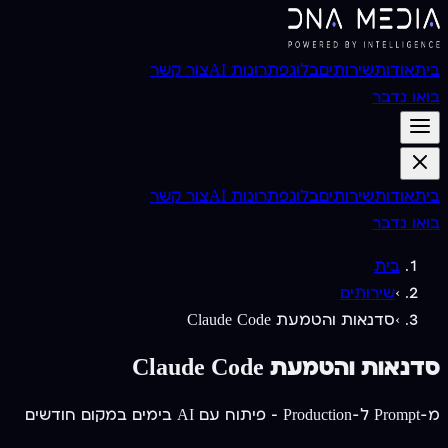
בית
אודות
שירותים
בלוג
פתרונות AI
צור קשר
בואו נדבר
בית
אודות
שירותים
בלוג
פתרונות AI
צור קשר
בואו נדבר
בית
›
שירותים
›
סדנאות והטמעת Claude Code
סדנאות והטמעת Claude Code
מ-Prompt ל-Production — פיתוח עם AI בימים במקום חודשים