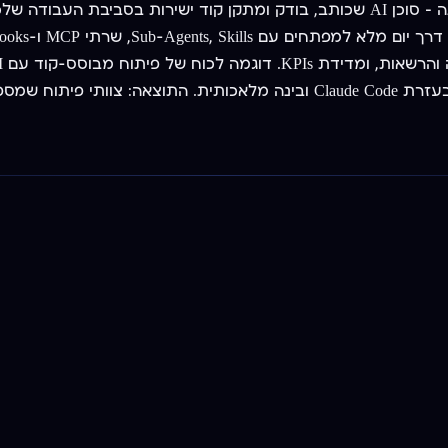
Claude Code של Anthropic משנה את כללי המשחק בפיתוח תוכנה — סוכן AI שכותב, בודק 