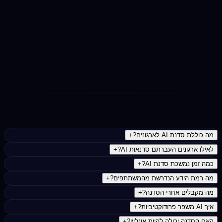
תמיכה והטמעה
בסיום: ערכת הפרומפטים שנבנתה במפגש, חומרי הסדנה
להורדה, הקלטה לפי בקשה, אישור השתתפות וערוץ פתוח
לשאלות המשך.
נפוצות
מה כוללת סדנת AI לארגונים?
+
לאילו ארגונים העברתם סדנאות AI?
+
כמה זמן נמשכת סדנת AI?
+
מה רמת הידע הנדרשת מהמשתתפים?
+
מה מקבלים אחרי הסדנה?
+
איך AI משפר פרודוקטיביות?
+
האם הסדנה יכולה להיות אונליין?
+