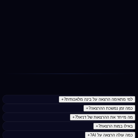
הדגמות חיות, הומור, סיפורים מהשטח — וקהל שמפסיק
להסתכל בטלפון. פרונטלי או בזום, בעברית או באנגלית.
חומרים והמשך
המשתתפים מקבלים סיכום עם הכלים שהוצגו וטיפים ליישום
מיידי. רוצים להמשיך לסדנה מעשית? יש מסלול המשך מובנה.
נפוצות
למי מתאימה הרצאה על בינה מלאכותית?
+
כמה זמן נמשכת ההרצאה?
+
מה מייחד את ההרצאות של דניאל?
+
באילו במות הרצאת?
+
כמה עולה הרצאה על AI?
+