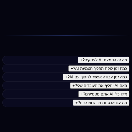
ליווי שוטף ואופטימיזציה
מעקב אחרי מדדי ההצלחה, אופטימיזציה של התהליכים, עדכון
כלים ושיפור מתמיד. כולל גישה לקבוצת תמיכה עם עדכונים
וטיפים.
נפוצות
מה זה הטמעת AI לעסקים?
+
כמה זמן לוקח תהליך הטמעת AI?
+
כמה זמן עבודה אפשר לחסוך עם AI?
+
האם AI יחליף את העובדים שלי?
+
אילו כלי AI אתם מטמיעים?
+
מה עם אבטחת מידע ופרטיות?
+