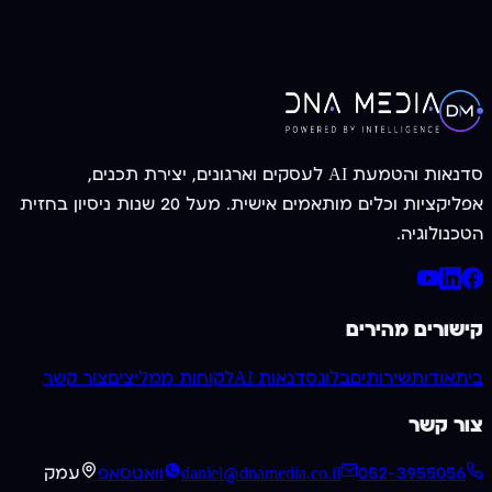
צרו קשר עכשיו
052-3955056
סדנאות והטמעת AI לעסקים וארגונים, יצירת תכנים,
אפליקציות וכלים מותאמים אישית. מעל 20 שנות ניסיון בחזית
הטכנולוגיה.
קישורים מהירים
בית
אודות
שירותים
בלוג
סדנאות AI
לקוחות ממליצים
צור קשר
צור קשר
052-3955056
daniel@dnamedia.co.il
וואטסאפ
עמק